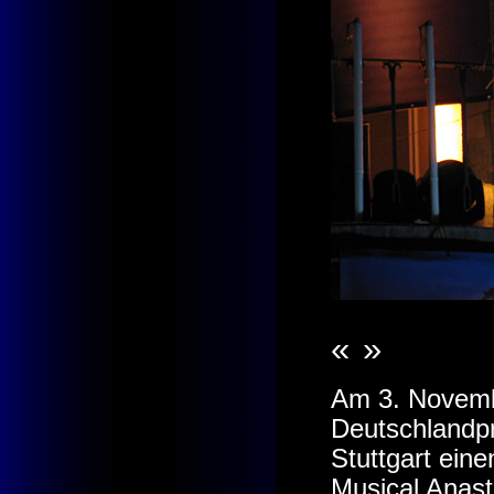
«
»
Am 3. Novemb
Deutschlandpr
Stuttgart ein
Musical Anast