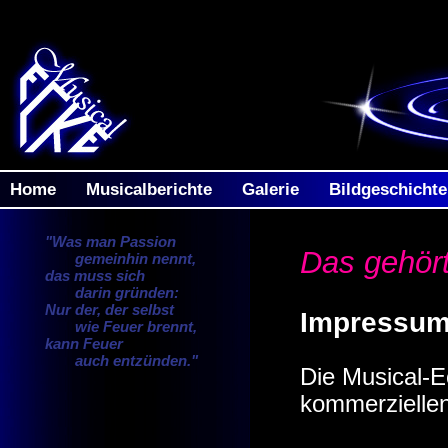
Home
Musicalberichte
Galerie
Bildgeschicht
"Was man Passion
Das gehör
gemeinhin nennt,
das muss sich
darin gründen:
Nur der, der selbst
Impressu
wie Feuer brennt,
kann Feuer
auch entzünden."
Die Musical-Ec
kommerzielle